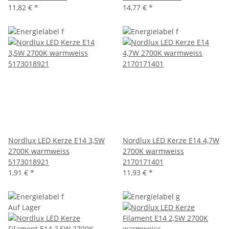
11,82 €
*
14,77 €
*
Nordlux LED Kerze E14 3,5W
Nordlux LED Kerze E14 4,7W
2700K warmweiss
2700K warmweiss
5173018921
2170171401
1,91 €
*
11,93 €
*
Auf Lager