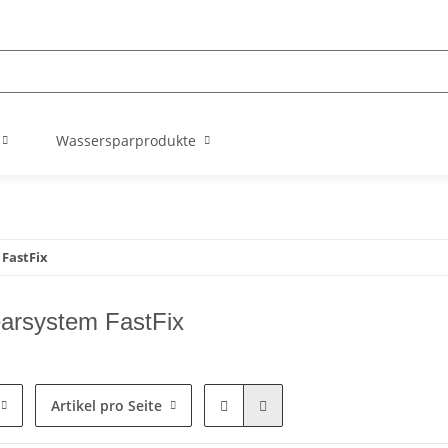
Wassersparprodukte
 FastFix
arsystem FastFix
Artikel pro Seite