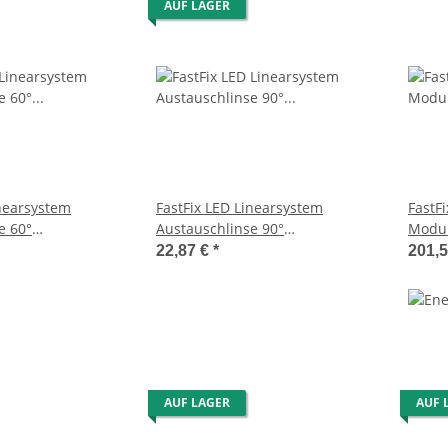
AUF LAGER
inearsystem
FastFix LED Linearsystem
FastF
e 60°
Austauschlinse 90°
Modul
l
Abstrahlwinkel
DALI 
22,87 €
*
201,
AUF LAGER
AUF 