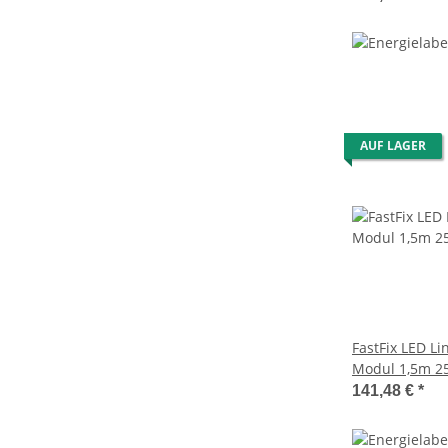
AUF LAGER
FastFix LED L
Modul 1,5m 25
DALI dimmbar
141,48 €
*