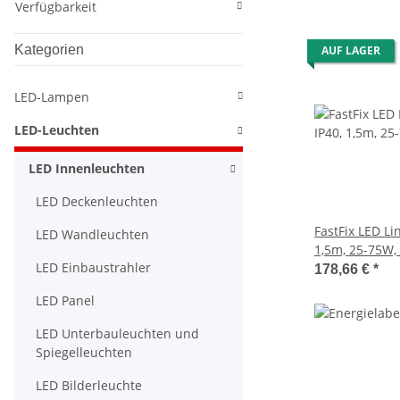
Verfügbarkeit
Kategorien
AUF LAGER
LED-Lampen
LED-Leuchten
LED Innenleuchten
LED Deckenleuchten
FastFix LED Li
LED Wandleuchten
1,5m, 25-75W, 
LED Einbaustrahler
dimmbar
178,66 €
*
LED Panel
LED Unterbauleuchten und
Spiegelleuchten
LED Bilderleuchte