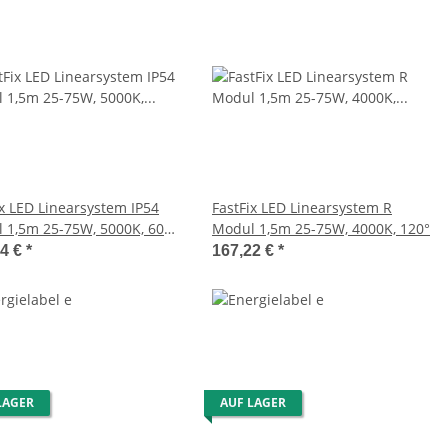
ix LED Linearsystem IP54
FastFix LED Linearsystem R
 1,5m 25-75W, 5000K, 60°,
Modul 1,5m 25-75W, 4000K, 120°
dimmbar
54 €
*
167,22 €
*
LAGER
AUF LAGER