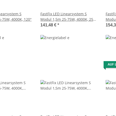
inearsystem S
FastFix LED Linearsystem S
FastF
-75W, 4000K, 120°
Modul 1,5m 25-75W, 4000K, 25°
Modul
links
links
141,48 €
*
154,
AUF 