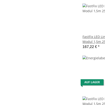
FastFix LED L
Modul 1,5m 25
167,22 €
*
AUF LAGER