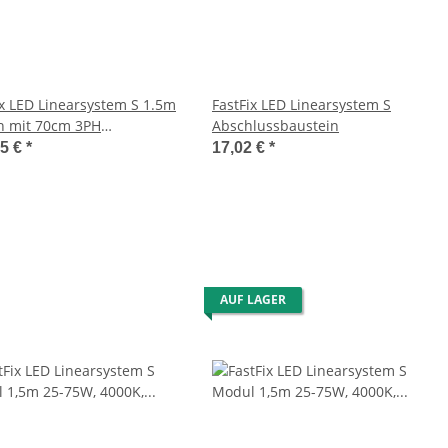
ix LED Linearsystem S 1.5m
FastFix LED Linearsystem S
n mit 70cm 3PH
Abschlussbaustein
schiene
05 €
*
17,02 €
*
AUF LAGER