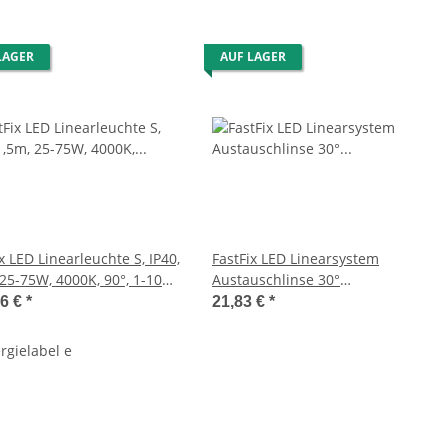
LAGER
AUF LAGER
x LED Linearleuchte S, IP40,
FastFix LED Linearsystem
 25-75W, 4000K, 90°, 1-10V
Austauschlinse 30°
bar
Abstrahlwinkel
66 €
*
21,83 €
*