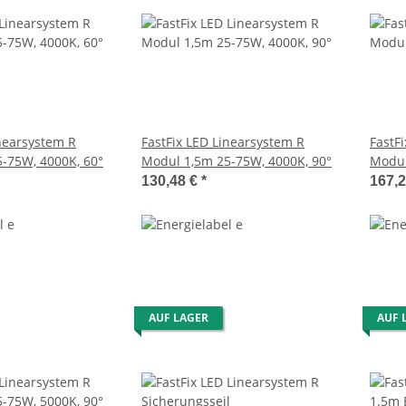
inearsystem R
FastFix LED Linearsystem R
FastF
-75W, 4000K, 60°
Modul 1,5m 25-75W, 4000K, 90°
Modul
130,48 €
*
167,
AUF LAGER
AUF 