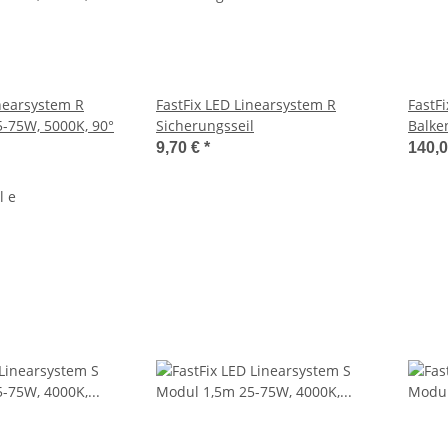
inearsystem R
FastFix LED Linearsystem R
FastF
-75W, 5000K, 90°
Sicherungsseil
Balke
Strom
9,70 €
*
140,