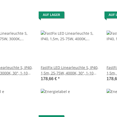
AUF LAGER
AUF 
nearleuchte S, IP40,
FastFix LED Linearleuchte S, IP40,
FastFi
3000K, 30°, 1-10V
1,5m, 25-75W, 4000K, 30°, 1-10V
1,5m,
dimmbar
dimm
178,66 €
*
178,