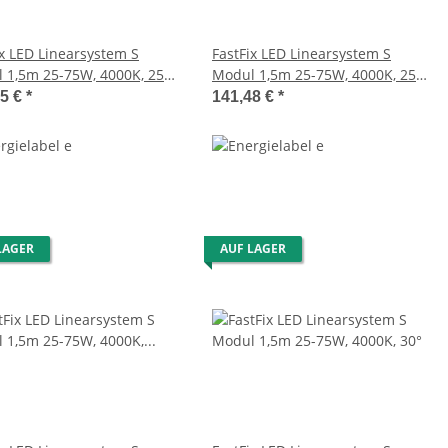
ix LED Linearsystem S
FastFix LED Linearsystem S
 1,5m 25-75W, 4000K, 25°
Modul 1,5m 25-75W, 4000K, 25°
, DALI dimmbar
links/25° rechts
35 €
*
141,48 €
*
LAGER
AUF LAGER