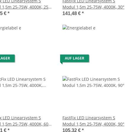
ix LED Linearsystem S
FastFix LED Linearsystem S
 1,5m 25-75W, 4000K, 25°
Modul 1,5m 25-75W, 4000K, 30°
s, DALI dimmbar
55 €
*
141,48 €
*
LAGER
AUF LAGER
ix LED Linearsystem S
FastFix LED Linearsystem S
 1,5m 25-75W, 4000K, 60°,
Modul 1,5m 25-75W, 4000K, 90°
dimmbar
11 €
*
105,32 €
*