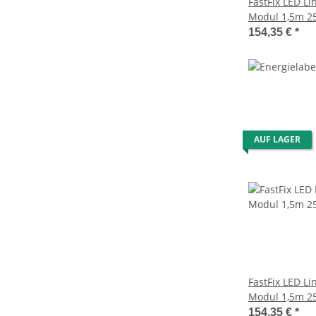
FastFix LED L
Modul 1,5m 25
links/25° rec
154,35 €
*
AUF LAGER
FastFix LED L
Modul 1,5m 25
DALI dimmbar
154,35 €
*