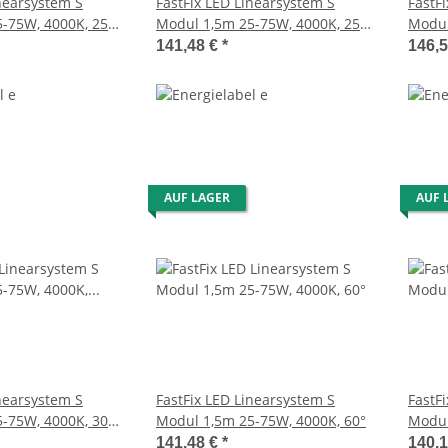
inearsystem S
FastFix LED Linearsystem S
FastF
-75W, 4000K, 25°
Modul 1,5m 25-75W, 4000K, 25°
Modul
hts, DALI dimmbar
rechts
recht
141,48 €
*
146,
AUF LAGER
AUF 
inearsystem S
FastFix LED Linearsystem S
FastF
-75W, 4000K, 30°,
Modul 1,5m 25-75W, 4000K, 60°
Modul
DALI 
141,48 €
*
140,