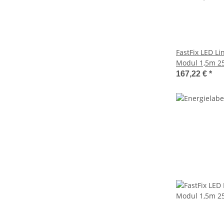
FastFix LED L
Modul 1,5m 25
167,22 €
*