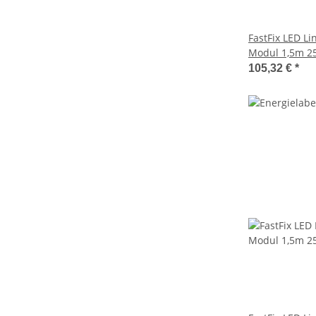
FastFix LED L
Modul 1,5m 25
105,32 €
*