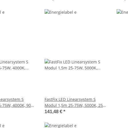
inearsystem S
FastFix LED Linearsystem S
-75W, 4000K, 90°,
Modul 1,5m 25-75W, 5000K, 25°
links
141,48 €
*