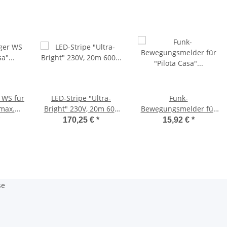
 WS für
LED-Stripe "Ultra-
Funk-
 max.
Bright" 230V, 20m 600
Bewegungsmelder für
 einen
Lumen/Meter,
"Pilota Casa" IP20,
170,25 €
*
15,92 €
*
warmweiß
90°/8m PIR, Aufputz
30mm flach