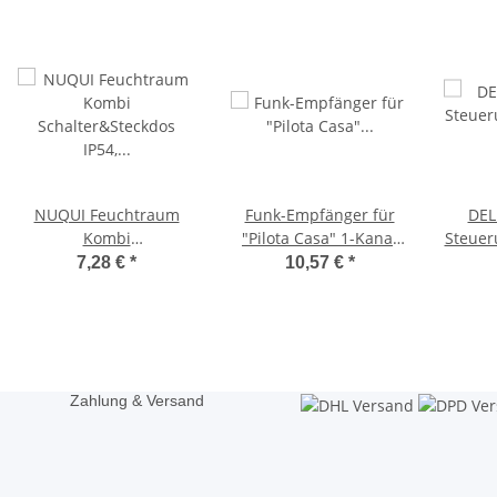
NUQUI Feuchtraum
Funk-Empfänger für
DEL
Kombi
"Pilota Casa" 1-Kanal
Steuer
Schalter&Steckdos IP54,
max. 2300W, ERSETZT
7,28 €
*
10,57 €
*
Aufputz, 250V~/
einen Schalter
10A/16A Horizontal
Zahlung & Versand