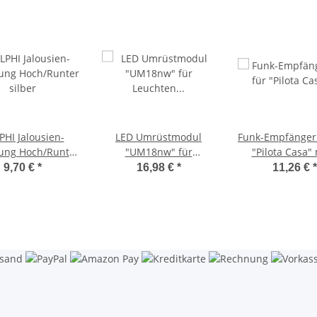
PHI Jalousien-
LED Umrüstmodul
Funk-Empfänger
ung Hoch/Runter
"UM18nw" für
"Pilota Casa"
silber
Leuchten Ø180mm,
2300W, ERGÄNZT
9,70 €
*
16,98 €
*
11,26 €
*
18W, 1990lm, 4000K,
Schalter
Magnethalter