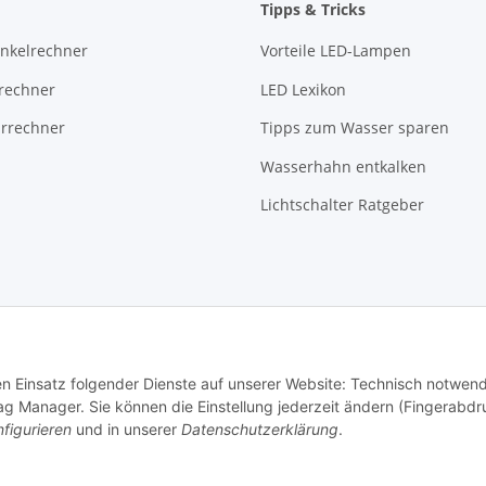
Tipps & Tricks
inkelrechner
Vorteile LED-Lampen
rechner
LED Lexikon
rrechner
Tipps zum Wasser sparen
Wasserhahn entkalken
Lichtschalter Ratgeber
Impressum
den Einsatz folgender Dienste auf unserer Website: Technisch notwend
AGB
g Manager. Sie können die Einstellung jederzeit ändern (Fingerabdr
Datenschutz
figurieren
und in unserer
Datenschutzerklärung
.
Widerrufsrecht
Batteriegesetzhinweise