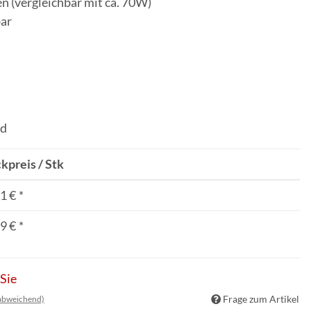
n (vergleichbar mit ca. 70W)
ar
nd
kpreis / Stk
1 €
*
9 €
*
 Sie
Frage zum Artikel
 abweichend)