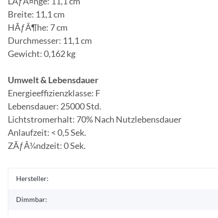
LÃƒÂ¤nge: 11,1 cm
Breite: 11,1 cm
HÃƒÂ¶he: 7 cm
Durchmesser: 11,1 cm
Gewicht: 0,162 kg
Umwelt & Lebensdauer
Energieeffizienzklasse: F
Lebensdauer: 25000 Std.
Lichtstromerhalt: 70% Nach Nutzlebensdauer
Anlaufzeit: < 0,5 Sek.
ZÃƒÂ¼ndzeit: 0 Sek.
Hersteller:
Dimmbar: