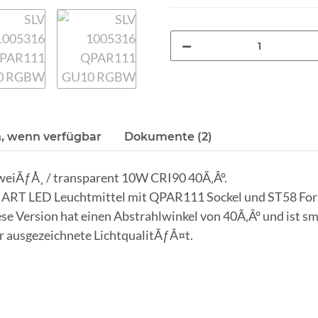
, wenn verfügbar
Dokumente (2)
eiÃƒÅ¸ / transparent 10W CRI90 40Ã‚Â°.
 LED Leuchtmittel mit QPAR111 Sockel und ST58 Form i
se Version hat einen Abstrahlwinkel von 40Ã‚Â° und ist
 ausgezeichnete LichtqualitÃƒÂ¤t.