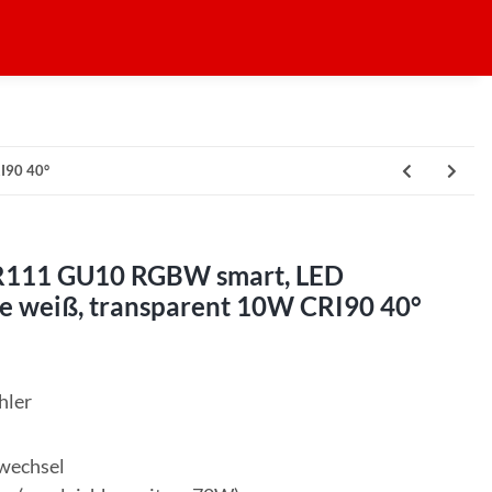
I90 40°
R111 GU10 RGBW smart, LED
pe weiß, transparent 10W CRI90 40°
hler
bwechsel