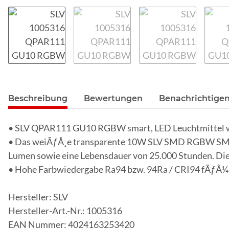
Beschreibung
Bewertungen
Benachrichtigen
• SLV QPAR111 GU10 RGBW smart, LED Leuchtmittel w
• Das weiÃƒÅ¸e transparente 10W SLV SMD RGBW SMART
Lumen sowie eine Lebensdauer von 25.000 Stunden. Die
• Hohe Farbwiedergabe Ra94 bzw. 94Ra / CRI94 fÃƒÂ¼r
Hersteller: SLV
Hersteller-Art.-Nr.: 1005316
EAN Nummer: 4024163253420