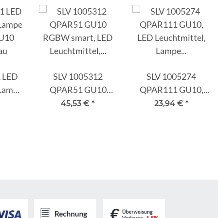
1 LED
SLV 1005312
SLV 1005274
 Lampe
QPAR51 GU10
QPAR111 GU10,
U10
RGBW smart, LED
LED Leuchtmittel,
45,53 €
*
23,94 €
*
au
Leuchtmittel, Lampe
Lampe transparent
weiß, transparent
8W 2700K CRI90
5,2W CRI90 38°
38°