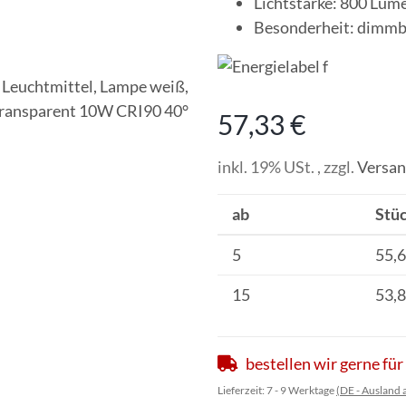
Lichtstärke: 800 Lume
Besonderheit: dimmb
57,33 €
inkl. 19% USt. , zzgl.
Versa
ab
Stüc
5
55,6
15
53,8
bestellen wir gerne für
Lieferzeit:
7 - 9 Werktage
(DE - Ausland