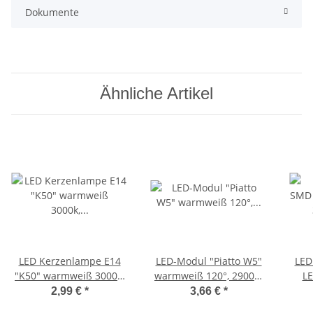
Dokumente
Ähnliche Artikel
LED Kerzenlampe E14
LED-Modul "Piatto W5"
LED
"K50" warmweiß 3000k,
warmweiß 120°, 2900K,
LE
400lm, 230V/5W
230V, 5W, 390lm,
30
2,99 €
*
3,66 €
*
50x24mm
23