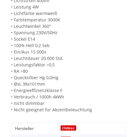
• Lichtstrom 400lm
• Leistung 4W
• Lichtfarbe warmweiß
• Farbtemperatur 3000K
• Leuchtwinkel 360°
• Spannung 230V/50Hz
• Sockel E14
• 100% Hell 0,2 Sek.
• Ein/Aus 15.000x
• Leuchtdauer 20.000 Std.
• Leistungsfaktor >0,5
• RA >80
• Quecksilber Hg 0,0mg
• ØxL 38x101mm
• Energieeffizienzklasse F
• Verbrauch / 1000h 4kWh
• nicht dimmbar
• Nicht geeignet für Akzentbeleuchtung
Chilitec
Hersteller: