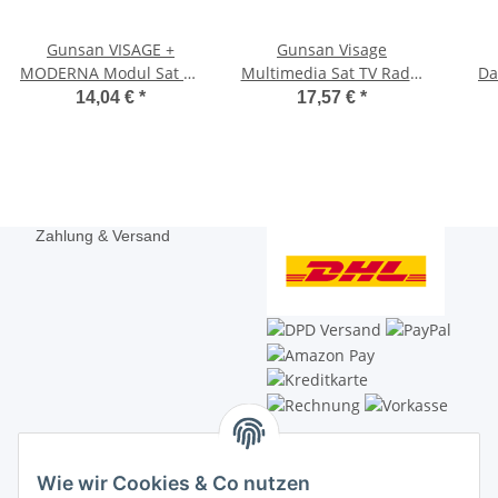
Gunsan VISAGE +
Gunsan Visage
MODERNA Modul Sat TV
Multimedia Sat TV Radio
Da
End-Dose Weiss
Durchgangsdose
CAT5
14,04 €
*
17,57 €
*
Antennendose Weiss
Zahlung & Versand
Wie wir Cookies & Co nutzen