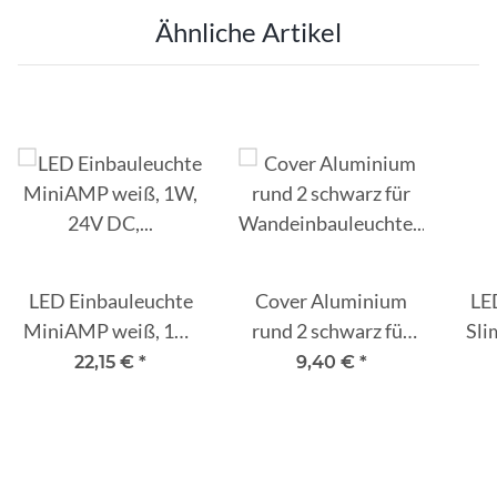
Ähnliche Artikel
LED Einbauleuchte
Cover Aluminium
LE
MiniAMP weiß, 1W,
rund 2 schwarz für
Sli
24V DC,
Wandeinbauleuchte
ru
22,15 €
*
9,40 €
*
neutralweiß,
Sys-Wall68
DC,
rückversetzt,
dimmbar