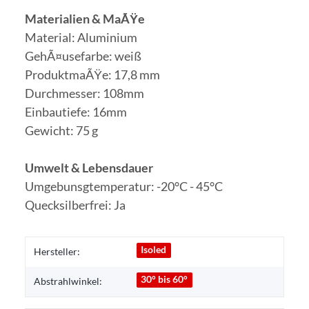
Materialien & MaÃŸe
Material: Aluminium
GehÃ¤usefarbe: weiß
ProduktmaÃŸe: 17,8 mm
Durchmesser: 108mm
Einbautiefe: 16mm
Gewicht: 75 g
Umwelt & Lebensdauer
Umgebunsgtemperatur: -20°C - 45°C
Quecksilberfrei: Ja
Isoled
Hersteller:
30° bis 60°
Abstrahlwinkel: