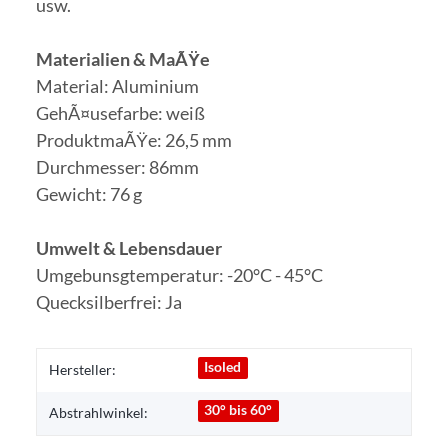
usw.
Materialien & MaÃŸe
Material: Aluminium
GehÃ¤usefarbe: weiß
ProduktmaÃŸe: 26,5 mm
Durchmesser: 86mm
Gewicht: 76 g
Umwelt & Lebensdauer
Umgebunsgtemperatur: -20°C - 45°C
Quecksilberfrei: Ja
Isoled
Hersteller:
30° bis 60°
Abstrahlwinkel: