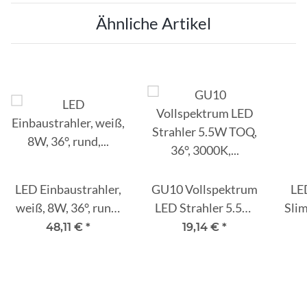
Ähnliche Artikel
LED Einbaustrahler,
GU10 Vollspektrum
LE
weiß, 8W, 36°, rund,
LED Strahler 5.5W
Sli
warmweiß, IP65,
TOQ, 36°, 3000K,
geb
48,11 €
*
19,14 €
*
dimmbar
dimmbar
ne