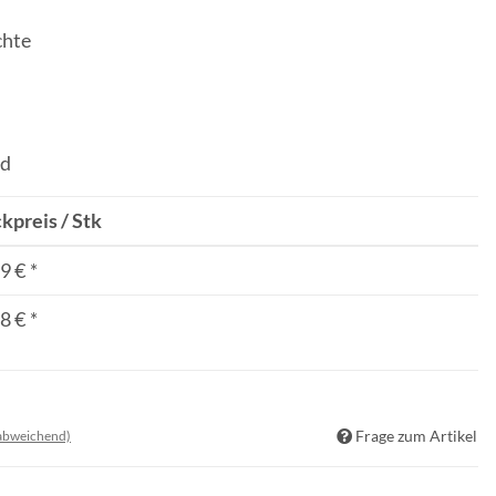
chte
nd
kpreis / Stk
9 €
*
8 €
*
Frage zum Artikel
 abweichend)