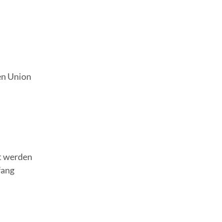
en Union
t werden
fang