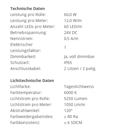
Technische Daten
Leistung pro Rolle:
60,0 W
Leistung pro Meter:
12,0 W/m
Anzahl LEDs pro Meter:
60 LED/m
Betriebsspannung:
24V DC
Nennstrom:
0,5 A/m
Elektrischer
1
Leistungsfaktor:
Dimmbarkeit:
Ja, voll dimmbar
Schutzart:
IP65
Anschlusskabel:
2 Litzen / 2 polig
Lichttechnische Daten
Lichtfarbe:
Tageslichtweiss
Farbtemperatur:
6000 K
Lichtstrom pro Rolle:
5250 Lumen
Lichtstrom pro Meter:
1050 Lm/m
Abstrahlwinkel:
120°
Farbwiedergabeindex:
≥ 80 Ra
Farbkonsistenz:
≤ 6 SDCM