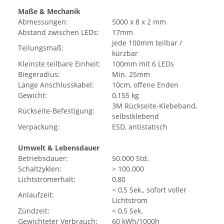
Maße & Mechanik
Abmessungen:
5000 x 8 x 2 mm
Abstand zwischen LEDs:
17mm
Jede 100mm teilbar /
Teilungsmaß:
kürzbar
Kleinste teilbare Einheit:
100mm mit 6 LEDs
Biegeradius:
Min. 25mm
Länge Anschlusskabel:
10cm, offene Enden
Gewicht:
0,155 kg
3M Rückseite-Klebeband,
Rückseite-Befestigung:
selbstklebend
Verpackung:
ESD, antistatisch
Umwelt & Lebensdauer
Betriebsdauer:
50.000 Std.
Schaltzyklen:
> 100.000
Lichtstromerhalt:
0,80
< 0,5 Sek., sofort voller
Anlaufzeit:
Lichtstrom
Zündzeit:
< 0,5 Sek.
Gewichteter Verbrauch:
60 kWh/1000h