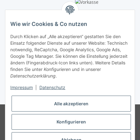
Wie wir Cookies & Co nutzen
LED-Ratgeber
Durch Klicken auf „Alle akzeptieren“ gestatten Sie den
Einsatz folgender Dienste auf unserer Website: Technisch
Rechner
notwendig, ReCaptcha, Google Analytics, Google Ads,
Google Tag Manager. Sie können die Einstellung jederzeit
Tipps & Tricks
ändern (Fingerabdruck-Icon links unten). Weitere Details
finden Sie unter
Konfigurieren
und in unserer
Datenschutzerklärung
.
Informationen
Impressum
|
Datenschutz
* Alle Preise inkl. gesetzlicher USt., zzgl.
Versand
Alle akzeptieren
Impressum
AGB
Konfigurieren
Datenschutz
Widerrufsrecht
Ablehnen