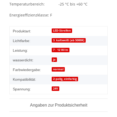
Temperaturbereich:
-25 °C bis +60 °C
Energieeffizienzklasse: F
LED-Streifen
Produktart:
3. kaltweiß (ab 5000K)
Lichtfarbe:
7 - 12 W/m
Leistung:
ja
wasserdicht:
normal
Farbwiedergabe:
2-polig, einfarbig
Kompatibilität:
24V
Spannung:
Angaben zur Produktsicherheit