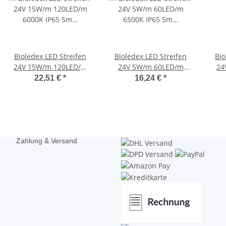
Bioledex LED Streifen
Bioledex LED Streifen
Bio
24V 15W/m 120LED/m
24V 5W/m 60LED/m
24
6000K IP65 5m Rolle
6500K IP65 5m Rolle
22,51 €
*
16,24 €
*
tageslichtweiss
tageslichtweiss
Zahlung & Versand