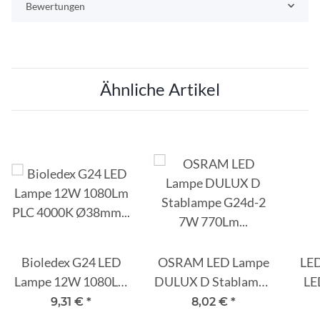
Bewertungen
Ähnliche Artikel
Bioledex G24 LED
OSRAM LED Lampe
LE
Lampe 12W 1080Lm
DULUX D Stablampe
LE
PLC 4000K Ø38mm
G24d-2 7W 770Lm
MAI
9,31 €
*
8,02 €
*
Neutralweiss
neutralweiss 4000K
9W