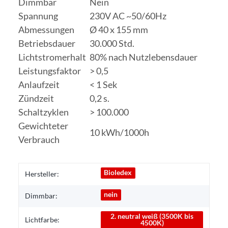
Dimmbar
Nein
Spannung
230V AC ~50/60Hz
Abmessungen
Ø 40 x 155 mm
Betriebsdauer
30.000 Std.
Lichtstromerhalt
80% nach Nutzlebensdauer
Leistungsfaktor
> 0,5
Anlaufzeit
< 1 Sek
Zündzeit
0,2 s.
Schaltzyklen
> 100.000
Gewichteter
10 kWh/1000h
Verbrauch
Bioledex
Hersteller:
nein
Dimmbar:
2. neutral weiß (3500K bis
Lichtfarbe:
4500K)