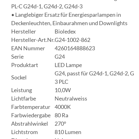
PL-C G24d-1, G24d-2, G24d-3
• Langlebiger Ersatz für Energiesparlampen in
Deckenleuchten, Einbaurahmen und Downlights
Hersteller
Bioledex
Hersteller-Art.Nr.
G24-1002-862
EAN Nummer
4260164888623
Serie
G24
Produktart
LED Lampe
G24, passt für G24d-1, G24d-2, G2
Sockel
3 PLC
Leistung
10,0W
Lichtfarbe
Neutralweiss
Farbtemperatur
4000K
Farbwiedergabe
80 Ra
Abstrahlwinkel
270°
Lichtstrom
810 Lumen